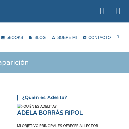
Altern
eBOOKS
BLOG
SOBRE MI
CONTACTO
búsqu
de
aparición
la
web
¿Quién es Adelita?
ADELA BORRÁS RIPOL
MI OBJETIVO PRINCIPAL ES OFRECER AL LECTOR