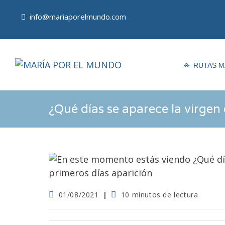
Ir
al
info@mariaporelmundo.com
contenido
RUTAS M
¿Qué días se aparece la virgen
Publicación
Tiempo
01/08/2021
10 minutos de lectura
de
de
la
lectura:
entrada: