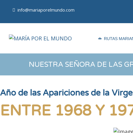
Ir
al
info@mariaporelmundo.com
contenido
RUTAS MARIA
NUESTRA SEÑORA DE LAS G
Año de las Apariciones de la Vir
ENTRE 1968 Y 19