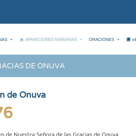
NAS
APARICIONES MARIANAS
ORACIONES
e
RACIAS DE ONUVA
gen de Onuva
76